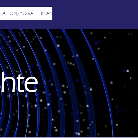
TATION/YOGA
KLANGSCHALENMASSAGE
YOGA TERM
chte