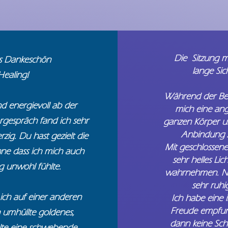
Die Sitzung mi
s Dankeschön
lange Sic
 Healing!
Während der Be
nd energievoll ab der
mich eine a
rgespräch fand ich sehr
ganzen
Körper u
Anbindung 
g. Du hast gezielt die
Mit geschlossen
ohne dass ich mich auch
sehr helles Lic
g unwohl fühlte.
wahrnehmen.
N
sehr ruhi
ich auf einer anderen
Ich habe eine 
Freude empfun
 umhüllte goldenes,
dann
keine Sch
hlte eine schwebende