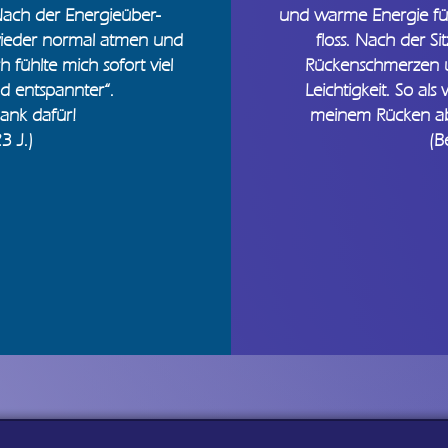
 Nach der Energieüber-
und warme Energie fü
wieder normal atmen und
floss. Nach der S
ch fühlte mich sofort viel
Rückenschmerzen 
d entspannter“.
Leichtigkeit. So als
Dank dafür!
meinem Rücken abg
3 J.)
(B