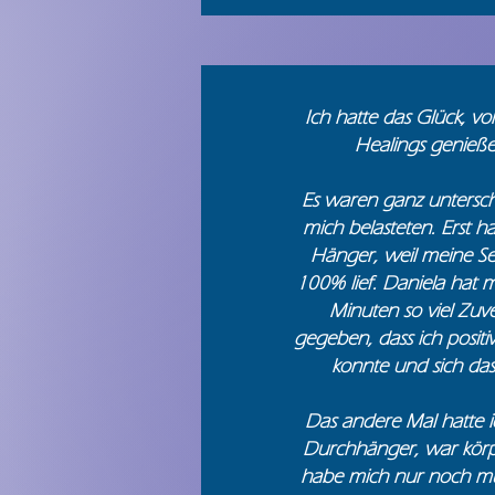
Ich hatte das Glück, v
Healings genieße
Es waren ganz untersch
mich belasteten. Erst ha
Hänger, weil meine Sel
100% lief. Daniela hat 
Minuten so viel Zuve
gegeben, dass ich positi
konnte und sich das
Das andere Mal hatte 
Durchhänger, war körp
habe mich nur noch m