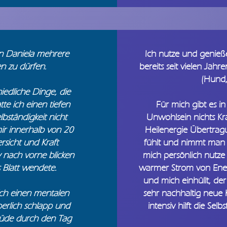
on Daniela mehrere
Ich nutze und genieß
n zu dürfen.
bereits seit vielen Jah
(Hund, 
iedliche Dinge, die
tte ich einen tiefen
Für mich gibt es i
bständigkeit nicht
Unwohlsein nichts Kra
mir innerhalb von 20
Heilenergie Übertrag
rsicht und Kraft
fühlt und nimmt man 
v nach vorne blicken
mich persönlich nutze 
 Blatt wendete.
warmer Strom von Ener
und mich einhüllt, der
ich einen mentalen
sehr nachhaltig neue 
erlich schlapp und
intensiv hilft die Selb
üde durch den Tag